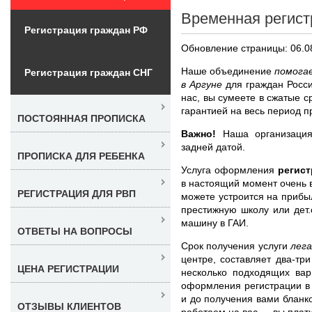
Временная регист
Регистрация граждан РФ
Обновление страницы: 06.0
Наше объединение
помога
Регистрация граждан СНГ
в Аргуне
для граждан Росс
нас, вы сумеете в сжатые 
гарантией на весь период п
ПОСТОЯННАЯ ПРОПИСКА
Важно!
Наша организация
задней датой.
ПРОПИСКА ДЛЯ РЕБЕНКА
Услуга оформления
регист
в настоящий момент очень в
РЕГИСТРАЦИЯ ДЛЯ РВП
можете устроится на прибыл
престижную школу или дет.с
машину в ГАИ.
ОТВЕТЫ НА ВОПРОСЫ
Срок получения услуги
лег
центре, составляет два-тр
ЦЕНА РЕГИСТРАЦИИ
несколько подходящих вар
оформления регистрации в
и до получения вами бланк
ОТЗЫВЫ КЛИЕНТОВ
работаем на вас — вы плати